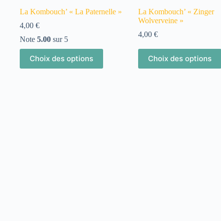
La Kombouch’ « La Paternelle »
La Kombouch’ « Zinger
Wolverveine »
4,00
€
4,00
€
Note
5.00
sur 5
Choix des options
Choix des options